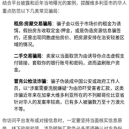
结合平台披露和近年当地曝光的案例，提醒维多利亚市的华人
重点防范以下几类常见骗局：
租房/房屋交易骗局
‌：骗子会以低于市场价的租金为诱
饵，假扮房东收取定金/押金，或是伪造房源信息骗签
约，还曾出现同胞虚抬房价、把房源安排在治安较差区
域的情况。
二手交易骗局
‌：卖家以当面取货为由诱导你点击虚假支
付链接，套取你的银行账号和密码，进而盗刷账户资
金。
冒充公检法诈骗
‌：骗子伪装成中国公安或政府工作人
员，以"涉案需要洗脱嫌疑"为由恐吓受害者汇款，这类
诈骗近年来在加拿大维多利亚所在的不列颠哥伦比亚省
针对华人的发案率较高，已有多人被骗数万至十万澳元
不等。
你访问平台发布或对接信息时，一定要坚持当面核实信息原
件、线下验房验货，涉及转账汇款务必多渠道确认对方身份，