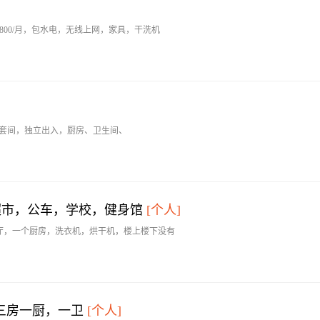
1800/月，包水电，无线上网，家具，干洗机
学院。里外套间，独立出入，厨房、卫生间、
临近超市，公车，学校，健身馆
[个人]
厅，一个厨房，洗衣机，烘干机，楼上楼下没有
出入三房一厨，一卫
[个人]