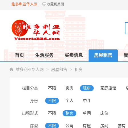
维多利亚华人网
收藏到桌面
首页
生活服务
买卖信息
房屋租售
餐
>
>
维多利亚华人网
房屋租售
租房
栏目分类
不限
卖房
租房
家庭旅馆
身份
不限
个人
中介
出租形式
不限
整套
单间
床位
房型
不限
公寓
房屋
房间
套房