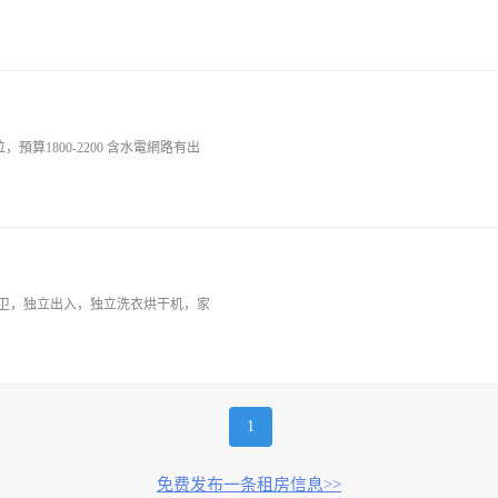
算1800-2200 含水電網路有出
一厅一卫，独立出入，独立洗衣烘干机，家
1
免费发布一条租房信息>>