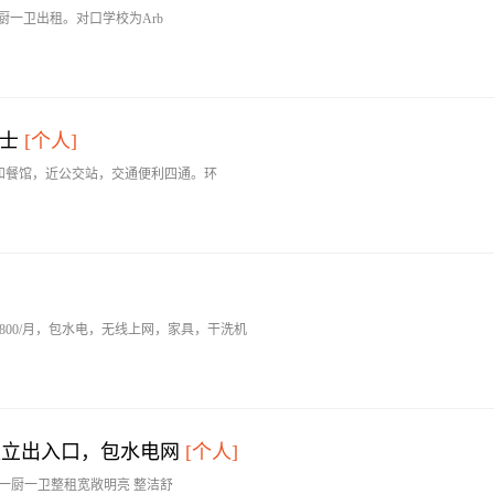
厅一厨一卫出租。对口学校为Arb
士
[个人]
和餐馆，近公交站，交通便利四通。环
1800/月，包水电，无线上网，家具，干洗机
独立出入口，包水电网
[个人]
一厅一厨一卫整租宽敞明亮 整洁舒