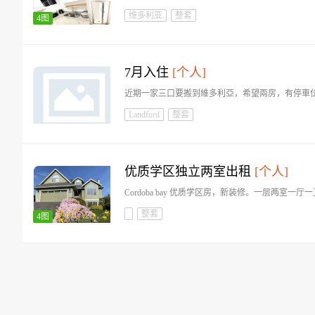
维多利亚
整套
4图
7月入住
[个人]
近期一家三口要搬到維多利亞，希望兩房，有停車位，預
Landford
整套
优质学区独立两室出租
[个人]
Cordoba bay 优质学区房，新装修。一层两室
整套
4图