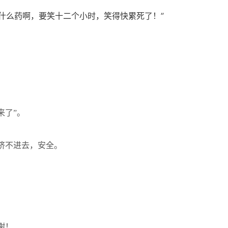
的什么药啊，要笑十二个小时，笑得快累死了！”
来了”。
挤不进去，安全。
谢！