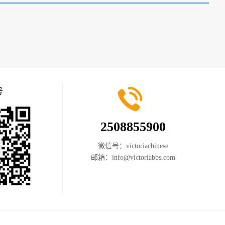
号
2508855900
微信号：
victoriachinese
邮箱：
info@victoriabbs.com