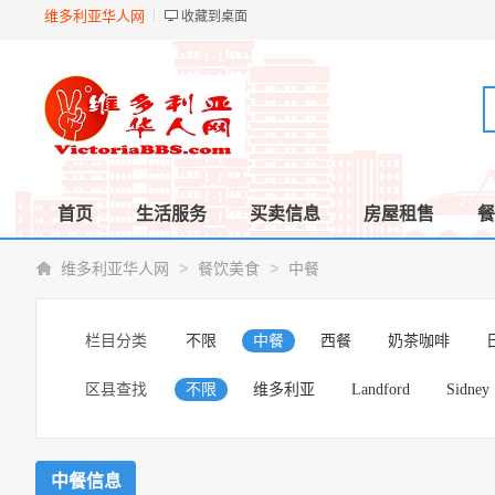
维多利亚华人网
收藏到桌面
首页
生活服务
买卖信息
房屋租售
餐
>
>
维多利亚华人网
餐饮美食
中餐
栏目分类
不限
中餐
西餐
奶茶咖啡
区县查找
不限
维多利亚
Landford
Sidney
中餐信息