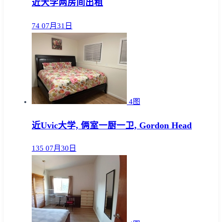
近大学两房间出租
74
07月31日
4图
近Uvic大学, 俩室一厨一卫, Gordon Head
135
07月30日